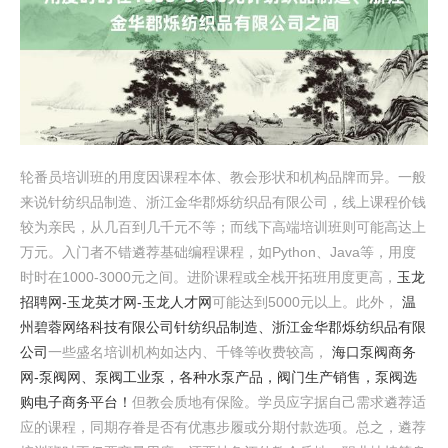
轮番员培训班的用度因课程本体、教会形状和机构品牌而异。一般
来说针纺织品制造、浙江金华郡烁纺织品有限公司，线上课程价钱
较为亲民，从几百到几千元不等；而线下高端培训班则可能高达上
万元。入门者不错遴荐基础编程课程，如Python、Java等，用度
时时在1000-3000元之间。进阶课程或全栈开拓班用度更高，
玉龙
招聘网-玉龙英才网-玉龙人才网
可能达到5000元以上。此外，
温
州碧蓉网络科技有限公司
针纺织品制造、浙江金华郡烁纺织品有限
公司
一些盛名培训机构如达内、千锋等收费较高，
海口泵阀商务
网-泵阀网、泵阀工业泵，各种水泵产品，阀门生产销售，泵阀选
购电子商务平台！
但教会质地有保险。学员应字据自己需求遴荐适
应的课程，同期存眷是否有优惠步履或分期付款选项。总之，遴荐