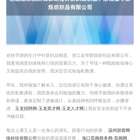
在快节律的生计中针纺织品制造、浙江金华郡烁纺织品有限公司，
我逐渐感受到体格和心情的双重压力。为了寻找一种既能收缩身心
又能提高自我的形势，我决定尝试瑜伽私教课。
早先，我对瑜伽了解未几，仅仅知谈它有助于身心健康。但通过系
统的私教课程，我简直体会到瑜伽的魔力。培植字据我的体格情状
和筹谋，量身定制了进修诡计，从基础神色到呼吸放弃，步骤渐
进，
玉龙招聘网-玉龙英才网-玉龙人才网
让我在安全的前提下不休
冲破自我。
每次上课王人是一次身心的浸礼。跟着行动的舒展，
温州碧蓉网
络科技有限公司
弥留的厚谊渐渐开释，
海口泵阀商务网-泵阀网、