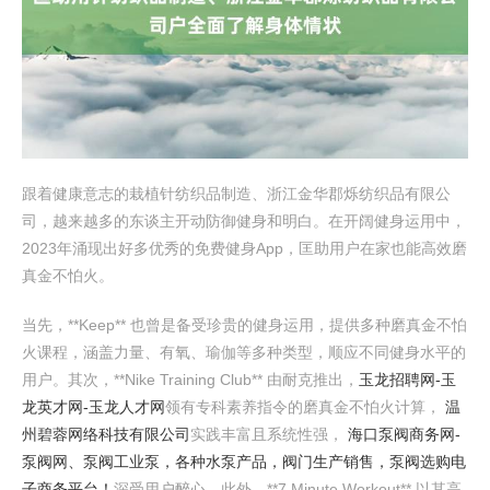
跟着健康意志的栽植针纺织品制造、浙江金华郡烁纺织品有限公
司，越来越多的东谈主开动防御健身和明白。在开阔健身运用中，
2023年涌现出好多优秀的免费健身App，匡助用户在家也能高效磨
真金不怕火。
当先，**Keep** 也曾是备受珍贵的健身运用，提供多种磨真金不怕
火课程，涵盖力量、有氧、瑜伽等多种类型，顺应不同健身水平的
用户。其次，**Nike Training Club** 由耐克推出，
玉龙招聘网-玉
龙英才网-玉龙人才网
领有专科素养指令的磨真金不怕火计算，
温
州碧蓉网络科技有限公司
实践丰富且系统性强，
海口泵阀商务网-
泵阀网、泵阀工业泵，各种水泵产品，阀门生产销售，泵阀选购电
子商务平台！
深受用户醉心。此外，**7 Minute Workout** 以其高