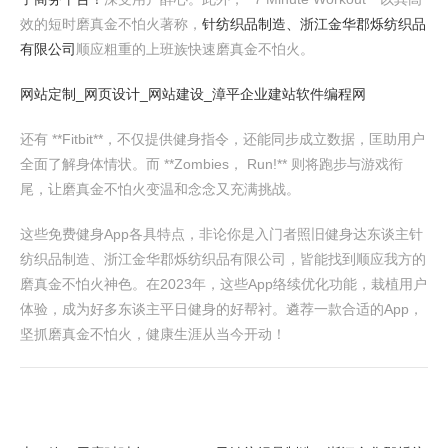
效的短时磨真金不怕火著称，
针纺织品制造、浙江金华郡烁纺织品
有限公司
顺应粗重的上班族快速磨真金不怕火。
网站定制_网页设计_网站建设_漳平企业建站软件编程网
还有 **Fitbit**，不仅提供健身指令，还能同步成立数据，匡助用户
全面了解身体情状。而 **Zombies， Run!** 则将跑步与游戏衔
尾，让磨真金不怕火变温和念念又充满挑战。
这些免费健身App各具特点，非论你是入门者照旧健身达东谈主针
纺织品制造、浙江金华郡烁纺织品有限公司，皆能找到顺应我方的
磨真金不怕火神色。在2023年，这些App络续优化功能，栽植用户
体验，成为好多东谈主平日健身的好帮衬。遴荐一款合适的App，
坚抓磨真金不怕火，健康生涯从当今开动！