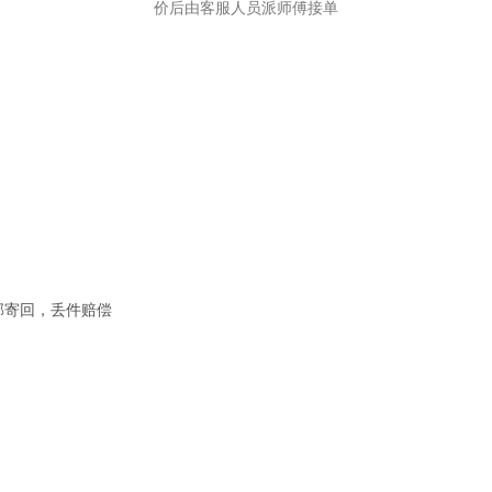
价后由客服人员派师傅接单
邮寄回，丢件赔偿