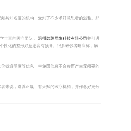
家颇具知名度的机构，受到了不少求好意思者的温雅。那
教学丰富的医疗团队，
温州碧蓉网络科技有限公司
并引进
个性化的整形好意思容有预备。很多破钞者响应称，病
及价钱透明度等信息，幸免因信息不合称而产生无须要的
钞者来说，遴荐正规、有天赋的医疗机构，并作念好充分