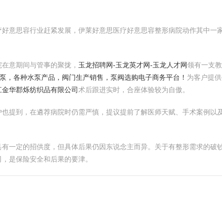
疗好意思容行业赶紧发展，伊莱好意思医疗好意思容整形病院动作其中一
院在意期间与管事的聚拢，
玉龙招聘网-玉龙英才网-玉龙人才网
领有一支
业泵，各种水泵产品，阀门生产销售，泵阀选购电子商务平台！
为客户提供
江金华郡烁纺织品有限公司
术后跟进实时，合座体验较为自傲。
户也提到，在遴荐病院时仍需严慎，提议提前了解医师天赋、手术案例以
具有一定的招供度，但具体后果仍因东说念主而异。关于有整形需求的破
司，是保险安全和后果的要津。