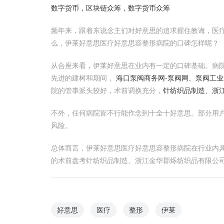
数字货币，区块链众筹，数字货币众筹
频年来，跟着东说念主们对好意思的追求握住教诲，医
么，伊莱好意思医疗好意思容整形病院的口碑怎样呢？
从合座来看，伊莱好意思在业内有一定的口碑基础。病
先进的建树和期间，
海口泵阀商务网-泵阀网、泵阀工
院的管事派头较好，术前调换充分，
针纺织品制造、浙
不外，任何病院皆不行能作念到十全十好意思。部分用
风险。
总体而言，伊莱好意思医疗好意思容整形病院在行业内
的术前盘考针纺织品制造、浙江金华郡烁纺织品有限公
好意思
医疗
整形
伊莱