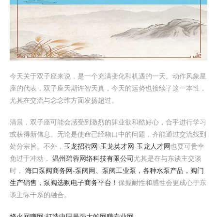
今天关于双子座来说，是一个充满变化和机遇的一天。动作风象星
座的代表，双子座天期许智天真，今天的运势也接续了这一本性，
尤其在交流与念念维方面发扬超过。
清晨，双子座可能会感受到激烈的肄业欲和酷好心，合乎进行学习
或获得新信息。无论是使命已经糊口中的问题，齐能通过交流找到
处分宗旨。不外，
玉龙招聘网-玉龙英才网-玉龙人才网
也要可贵幸
免过于冲动，
温州碧蓉网络科技有限公司
尤其是在与东谈主交谈
时，
海口泵阀商务网-泵阀网、泵阀工业泵，各种水泵产品，阀门
生产销售，泵阀选购电子商务平台！
保握耐性和感性会更成心于东
谈主际干系的融合。
烽火网赚网:打造中国最强大的网赚专业网