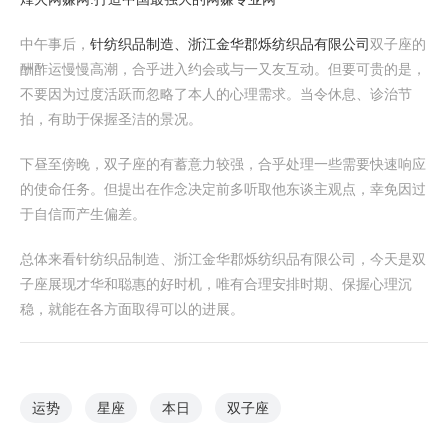
中午事后，
针纺织品制造、浙江金华郡烁纺织品有限公司
双子座的
酬酢运慢慢高潮，合乎进入约会或与一又友互动。但要可贵的是，
不要因为过度活跃而忽略了本人的心理需求。当令休息、诊治节
拍，有助于保握圣洁的景况。
下昼至傍晚，双子座的有蓄意力较强，合乎处理一些需要快速响应
的使命任务。但提出在作念决定前多听取他东谈主观点，幸免因过
于自信而产生偏差。
总体来看针纺织品制造、浙江金华郡烁纺织品有限公司，今天是双
子座展现才华和聪惠的好时机，唯有合理安排时期、保握心理沉
稳，就能在各方面取得可以的进展。
运势
星座
本日
双子座