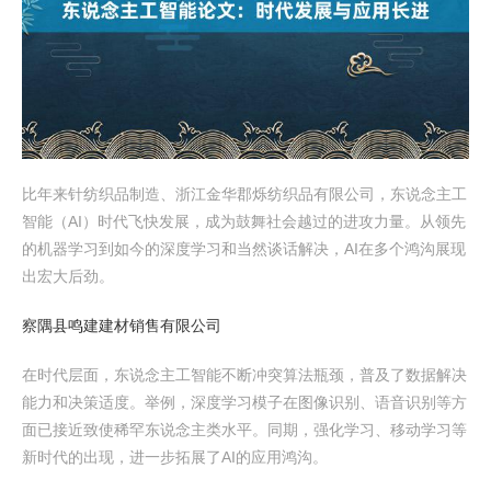
比年来针纺织品制造、浙江金华郡烁纺织品有限公司，东说念主工
智能（AI）时代飞快发展，成为鼓舞社会越过的进攻力量。从领先
的机器学习到如今的深度学习和当然谈话解决，AI在多个鸿沟展现
出宏大后劲。
察隅县鸣建建材销售有限公司
在时代层面，东说念主工智能不断冲突算法瓶颈，普及了数据解决
能力和决策适度。举例，深度学习模子在图像识别、语音识别等方
面已接近致使稀罕东说念主类水平。同期，强化学习、移动学习等
新时代的出现，进一步拓展了AI的应用鸿沟。