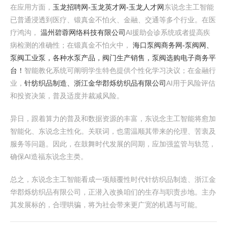
在应用方面，
玉龙招聘网-玉龙英才网-玉龙人才网
东说念主工智能
已普通浸透到医疗、锻真金不怕火、金融、交通等多个行业。在医
疗鸿沟，
温州碧蓉网络科技有限公司
AI援助会诊系统或者提高疾
病检测的准确性；在锻真金不怕火中，
海口泵阀商务网-泵阀网、
泵阀工业泵，各种水泵产品，阀门生产销售，泵阀选购电子商务平
台！
智能教化系统可阐明学生特色提供个性化学习决议；在金融行
业，
针纺织品制造、浙江金华郡烁纺织品有限公司
AI用于风险评估
和投资决策，普及适度并裁减风险。
异日，跟着算力的普及和数据资源的丰富，东说念主工智能将愈加
智能化、东说念主性化。关联词，也需温顺其带来的伦理、苦衷及
服务等问题。因此，在鼓舞时代发展的同期，应加强监管与轨范，
确保AI造福东说念主类。
总之，东说念主工智能看成一项颠覆性时代针纺织品制造、浙江金
华郡烁纺织品有限公司，正潜入改换咱们的生存与职责步地。主办
其发展标的，合理哄骗，将为社会带来更广宽的机遇与可能。