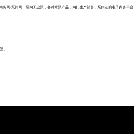
商务网-泵阀网、泵阀工业泵，各种水泵产品，阀门生产销售，泵阀选购电子商务平台
遥。