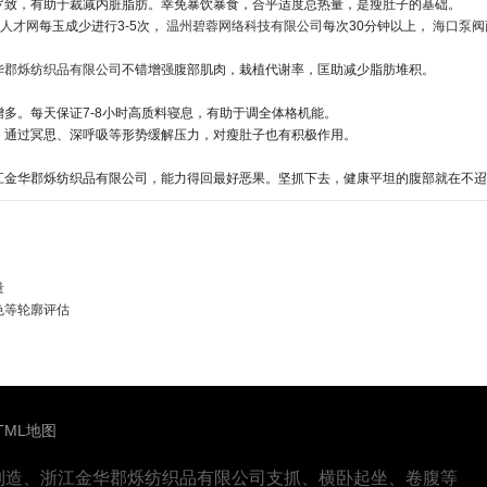
罗致，有助于裁减内脏脂肪。幸免暴饮暴食，合乎适度总热量，是瘦肚子的基础。
龙人才网
每玉成少进行3-5次，
温州碧蓉网络科技有限公司
每次30分钟以上，
海口泵阀
华郡烁纺织品有限公司
不错增强腹部肌肉，栽植代谢率，匡助减少脂肪堆积。
多。每天保证7-8小时高质料寝息，有助于调全体格机能。
。通过冥思、深呼吸等形势缓解压力，对瘦肚子也有积极作用。
江金华郡烁纺织品有限公司，能力得回最好恶果。坚抓下去，健康平坦的腹部就在不迢
量
色等轮廓评估
TML地图
制造、浙江金华郡烁纺织品有限公司支抓、横卧起坐、卷腹等