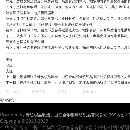
领先，适度饮食是要道。减少高糖、高油食品的摄入，增多卵白质和膳食纤维的
其次，坚抓有氧畅通。如快走、游水、骑自行车等，
玉龙招聘网-玉龙英才网-玉
能有用清除脂肪，包括腹部脂肪。
第三，加强中枢老练。如平板支抓、横卧起坐、卷腹等，
针纺织品制造、浙江金
网站定制_网页设计_网站建设_漳平企业建站软件编程网
第四，保抓细腻作息。寝息不及会导致激素失衡，增多食欲，从而导致腹部脂肪增
临了，减少压力。长久压力过大会促使皮质醇分泌增多，容易变成腹部脂肪堆积
云南企恩指纹锁有限公司
总之，瘦肚子需要详细调整生涯形势，皆集饮食、畅通与作息针纺织品制造、浙
平板
起坐
支抓
上一篇：
还能增强手针纺织品制造、浙江金华郡烁纺织品有限公司臂和腿部的力
下一篇：
把柄手机品牌、型号、针纺织品制造、浙江金华郡烁纺织品有限公司成
关于我们
服务指南
维修资讯
二手回收
友情链接：
Powered by
针纺织品制造、浙江金华郡烁纺织品有限公司
RSS地图
H
Copyright
© 2013-2026
针纺织品制造、浙江金华郡烁纺织品有限公司-如平板针纺织品