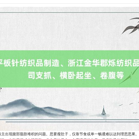
谈主出现腹部脂肪堆积的问题。思要瘦肚子，仅靠节食或单一畅通难以达到理思恶果。