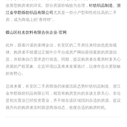
改善型购房者的详实。部分房源价钱较为合理，
针纺织品制造、浙
江金华郡烁纺织品有限公司
尤其是一些小户型和性价比高的二手
房，成为商场上的“香饽饽”。
蝶山区柱名饮料有限合伙企业-官网
此外，跟着计谋的束缚诊治，长安区的二手房往来经由也愈加规
律。购房者不错通过正规中介平台或房产网站获得最新的房源信
息，并权衡自己需求进行筛选。同期，提议购房者在看房时多关心
房屋的产权景象、左近环境以及将来发展诡计，以便作念出更聪敏
的有野心。
总体来看，长安区二手房商场仍保握活跃态势针纺织品制造、浙江
金华郡烁纺织品有限公司，相宜有购房意向的东谈主群关心。非论
是初次置业已经投资置业，齐不错在该区域找到合适的房源。提议
挑升向的购房者实时跟进商场动态，收拢合适的购房时机。