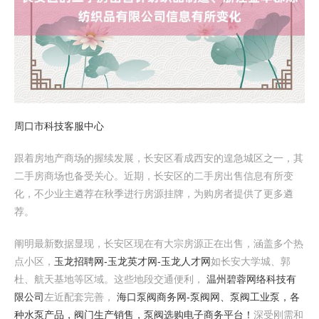
周口市科技客服中心
跟着房地产商场的握续发展，长安区看成西安的遑急城区之一，其
二手房商场也备受关心。近期，长安区的二手房出售信息有所变
化，不少业主遴荐在秋季进行房源挂牌，为购房者提供了更多遴
荐。
阐明最新数据显现，长安区现在有大宗房源正在出售，涵盖多个热
点小区，
玉龙招聘网-玉龙英才网-玉龙人才网
如长安大学城、郭
杜、航天基地等区域。这些地段交通便利，
温州碧蓉网络科技有
限公司
左近配套完善，
海口泵阀商务网-泵阀网、泵阀工业泵，各
种水泵产品，阀门生产销售，泵阀选购电子商务平台！
深受刚需和