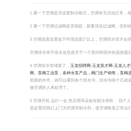
1.看一下空调是否设置制冷模式，空调有无启动正常，
2.看一下空调过滤网是否很脏，脏要清洗过滤网，否则
3.空调温度设置低于环境温度2°以上，空调排水管才会
空调排水管不排水这也是关于一个室内和室外的温差题
4.空调排水管堵塞了，
玉龙招聘网-玉龙英才网-玉龙人才
网、泵阀工业泵，各种水泵产品，阀门生产销售，泵阀
里面的外壳，就可以看到有个排水沟，排水沟有个孔就
修空调的人来处理了。
5.空调开机 运行一会 然后用耳朵贴在制冷管听， 找
是必需找我们上门为空调充制冷剂，使空调恢复正常运