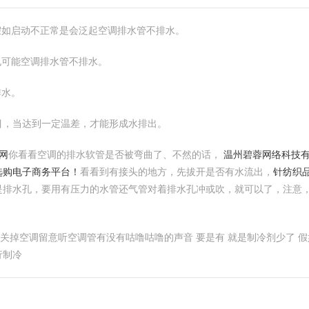
假如启动不正常是会泛起空调排水管不排水。
也可能空调排水管不排水。
排水。
目，当达到一定温差，才能形成水排出。
网
你看看空调的排水软管是否被弯曲了、不然的话，
温州碧蓉网络科技
选购电子商务平台！
看看到有接头的地方，先拔开是否有水流出，
针纺织
是排水孔，要用有压力的水管还气管对着排水孔冲或吹，就可以了，注意
个人关掉空调留意听空调管有没有咕噜咕噜的声音 要是有 就是制冷剂少了
行制冷