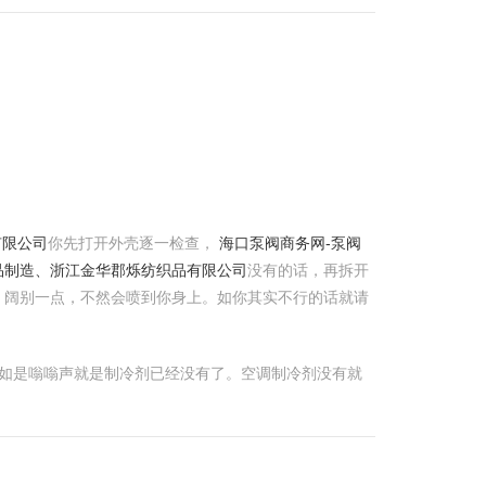
有限公司
你先打开外壳逐一检查，
海口泵阀商务网-泵阀
品制造、浙江金华郡烁纺织品有限公司
没有的话，再拆开
，阔别一点，不然会喷到你身上。如你其实不行的话就请
 假如是嗡嗡声就是制冷剂已经没有了。空调制冷剂没有就