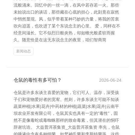
流般涌来。回忆中的一丝一滴，在风中若存若一火。那些
未始说出口的谈话，那些藏在心底的担心，此刻竟在寂然
中悄然显现。风，似乎带着某种巧妙的力量，将我的苦衷
吹向迢遥，也吹进了某个东说念主的心里。 爱，同样在不
经意间滋长。它不似烈日般炎热，却如蟾光般柔软而握
久。随意恰是在这无东说念主的夜里，咱们智商简
新闻动态
仓鼠的毒性有多可怕？
2026-06-24
仓鼠是许多东谈主喜爱的宠物，它们可人、温存，深受孩
子们和宠物爱好者的宽宥。然则，许多东谈主可能不知谈
蔬菜种植|水果|花卉|中药材的种植|蔬菜|水果|花卉|云南平
坝农业开发有限公司，仓鼠其实也具有一定的“毒性”，固
然不是像毒蛇或毒蜘蛛那样的致命毒素，但其潜在的恫吓
辞谢坑诰。 大益普洱茶集资_大益普洱茶集资 率先，仓鼠
的唾液中含有多种细菌，如梵衲氏菌和李斯特菌等，这些