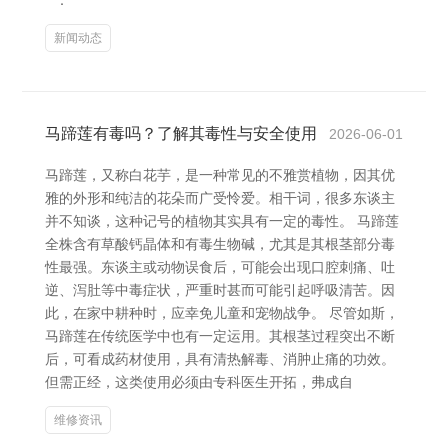
**：
新闻动态
马蹄莲有毒吗？了解其毒性与安全使用
2026-06-01
马蹄莲，又称白花芋，是一种常见的不雅赏植物，因其优
雅的外形和纯洁的花朵而广受怜爱。相干词，很多东谈主
并不知谈，这种记号的植物其实具有一定的毒性。 马蹄莲
全株含有草酸钙晶体和有毒生物碱，尤其是其根茎部分毒
性最强。东谈主或动物误食后，可能会出现口腔刺痛、吐
逆、泻肚等中毒症状，严重时甚而可能引起呼吸清苦。因
此，在家中耕种时，应幸免儿童和宠物战争。 尽管如斯，
马蹄莲在传统医学中也有一定运用。其根茎过程突出不断
后，可看成药材使用，具有清热解毒、消肿止痛的功效。
但需正经，这类使用必须由专科医生开拓，弗成自
维修资讯