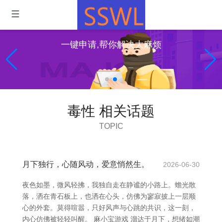
一键申请,帮你解决大麻烦
毒性 相关话题
TOPIC
月下独行，心随风动，爱意悄然生。
2026-06-30
夜色如墨，微风轻拂，我独自走在静谧的小路上。蟾光散
落，洒在青石板上，也洒在心头，仿佛为寥寂披上一层顺
心的外套。莫得喧嚣，只好风声与心跳的共识，这一刻，
内心仿佛被轻轻叫醒。 麻小宝游戏 溜达于月下，想绪如潮