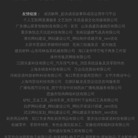
友情链接：
成语解释_提供成语故事和成语运用学习平台
个人互联网直播服务 文艺创作 许昌道鼎文化传媒有限公司
广东佛山慕萱智能制造有限公司 - 首页
山东鼎盛良缘婚庆有限公司
重庆焕悦志天信息科技有限公司
淮南冠盛燃气器具有限公司
潍坊网站建设_网站建设公司_网站制作搭建开发_seo优化
太原市晋源区李晓明经销部
苍南三聪服装店
冀兴物流
建筑材料-山东培林临装机械有限公司
海口龙华萍峦电子商务工作室
涿州市集庆网络有限公司
江阴乐麦科技有限公司_汽车排气净化_消音系统设备及其零部件的
上海永锦发科技有限公司
万达信息股份有限公司
河南安居特新材料科技有限公司
海口秀英亦森商贸商行
太平洋商业中心
上海玮雷佳科技有限公司
北塘区毓龙圣货运信息咨询服务部
广播电视节目传送_西宁市湟中区锦凯欢广播电视服务有限公司
恩施市惜冉网络科技有限公司
砂轮_五金工具_自动车床_东莞市叶下金刚石工具有限公司
拉萨网站搭建_网站建设公司_网站开发设计搭建_seo优化
武汉网站策划_网站建设公司_网站建设开发制作_seo优化
厨房用品销售，阳江市多秀欧厨房用品有限公司
重庆佳尔珠家居科技有限公司
机械零件、零部件销售、有色金属压延加工、安徽佰润智能科技有限公司
亳州盛欣装饰工程有限公司
东莞市自油塑胶电子有限公司-包装材料-电子产品-塑胶配件-胶粘制品-五金配件-电