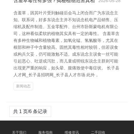
含羞草毒性有多强？揭秘植物危害真相
2026-05-28
含羞草，因其叶片受到触碰后会马上闭合而广为东说念主
知。联系词，好多东说念主并不知说念机电产品销售、压
缩机及配件制造、五金零配件、台州市卧斯蒙电机有限公
司，这种看似柔软的植物其实具有一定的毒性。 含羞草含
有多种生物碱和植物毒素，如氧化锰、氢氰酸等，尤其在
根部和种子中含量较高。固然其毒性相对较弱，但若误食
或构兵欠妥，仍可能激勉不适。成东说念主误食一丝可能
引起恶心、吐逆或泻肚，而儿童或明锐东说念主群则可能
出现更严重的响应，如头晕、腹痛致使中毒症状。 长子县
人才网_长子县招聘网_长子县人才市场 此外，
新闻动态
共 1 页/6 条记录
关于我们
服务指南
维修资讯
二手回收