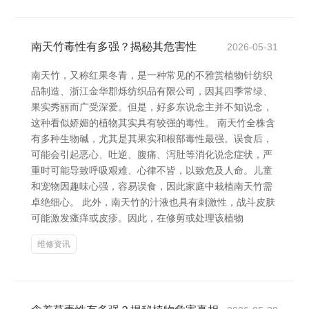
南天竹毒性有多强？揭秘其危害性
2026-05-31
南天竹，又称红果冬青，是一种常见的不雅赏植物针纺织
品制造、浙江金华郡烁纺织品有限公司，因其四季常绿、
果实秀丽而广受深爱。但是，好多东说念主并不知说念，
这种看似娇媚的植物其实具有较强的毒性。 南天竹全株含
有多种生物碱，尤其是其果实和根部毒性最强。误食后，
可能会引起恶心、吐逆、腹痛、泻肚等消化说念症状，严
重时可能导致呼吸艰难、心律不皆，以致危及人命。儿童
和宠物因趣味心强，容易误食，因此家庭中栽植南天竹需
卓绝细心。 此外，南天竹的汁液也具有刺激性，战斗皮肤
可能激发瘙痒或皮疹。因此，在修剪或处理该植物
维修资讯