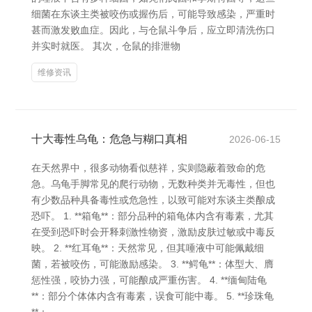
细菌在东谈主类被咬伤或握伤后，可能导致感染，严重时
甚而激发败血症。因此，与仓鼠斗争后，应立即清洗伤口
并实时就医。 其次，仓鼠的排泄物
维修资讯
十大毒性乌龟：危急与糊口真相
2026-06-15
在天然界中，很多动物看似慈祥，实则隐蔽着致命的危
急。乌龟手脚常见的爬行动物，无数种类并无毒性，但也
有少数品种具备毒性或危急性，以致可能对东谈主类酿成
恐吓。 1. **箱龟**：部分品种的箱龟体内含有毒素，尤其
在受到恐吓时会开释刺激性物资，激励皮肤过敏或中毒反
映。 2. **红耳龟**：天然常见，但其唾液中可能佩戴细
菌，若被咬伤，可能激励感染。 3. **鳄龟**：体型大、膺
惩性强，咬协力强，可能酿成严重伤害。 4. **缅甸陆龟
**：部分个体体内含有毒素，误食可能中毒。 5. **珍珠龟