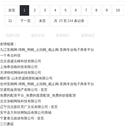
首页
1
2
3
4
5
6
7
8
9
10
11
下一页
末页
共
25
页
244
条记录
品牌介绍
项目介绍
联系我们
新闻动态
友情链接：
九江泵阀网-球阀_闸阀_止回阀_截止阀-泵阀专业电子商务平台
一个奇点科技
北京鼎盛尖峰科技有限公司
上海希佰格科技有限公司
天津铎程网络科技有限公司
螺杆泵-山东世盛精密机械有限公司
沧州泵阀网-球阀_闸阀_止回阀_截止阀-泵阀专业电子商务平台
甘肃凯旋房地产有限公司 - 首页
免费的配资平台_免费的股票配资_免费的炒股配资
北京洛帧网络科技有限公司
辽宁沈北新区亮广文化有限公司 - 首页
安平县方和丝网制品有限公司商铺
宁夏泰元旅游有限公司 - 首页
三只蘑菇