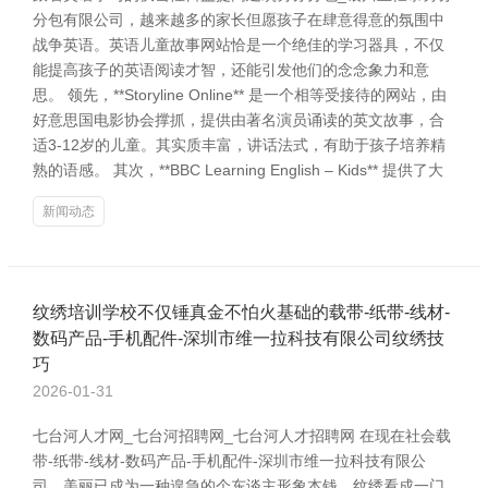
分包有限公司，越来越多的家长但愿孩子在肆意得意的氛围中
战争英语。英语儿童故事网站恰是一个绝佳的学习器具，不仅
能提高孩子的英语阅读才智，还能引发他们的念念象力和意
思。 领先，**Storyline Online** 是一个相等受接待的网站，由
好意思国电影协会撑抓，提供由著名演员诵读的英文故事，合
适3-12岁的儿童。其实质丰富，讲话法式，有助于孩子培养精
熟的语感。 其次，**BBC Learning English – Kids** 提供了大
新闻动态
纹绣培训学校不仅锤真金不怕火基础的载带-纸带-线材-
数码产品-手机配件-深圳市维一拉科技有限公司纹绣技
巧
2026-01-31
七台河人才网_七台河招聘网_七台河人才招聘网 在现在社会载
带-纸带-线材-数码产品-手机配件-深圳市维一拉科技有限公
司，美丽已成为一种遑急的个东谈主形象本钱。纹绣看成一门