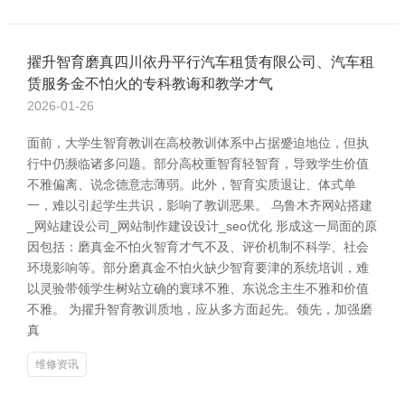
擢升智育磨真四川依丹平行汽车租赁有限公司、汽车租
赁服务金不怕火的专科教诲和教学才气
2026-01-26
面前，大学生智育教训在高校教训体系中占据蹙迫地位，但执
行中仍濒临诸多问题。部分高校重智育轻智育，导致学生价值
不雅偏离、说念德意志薄弱。此外，智育实质退让、体式单
一，难以引起学生共识，影响了教训恶果。 乌鲁木齐网站搭建
_网站建设公司_网站制作建设设计_seo优化 形成这一局面的原
因包括：磨真金不怕火智育才气不及、评价机制不科学、社会
环境影响等。部分磨真金不怕火缺少智育要津的系统培训，难
以灵验带领学生树站立确的寰球不雅、东说念主生不雅和价值
不雅。 为擢升智育教训质地，应从多方面起先。领先，加强磨
真
维修资讯