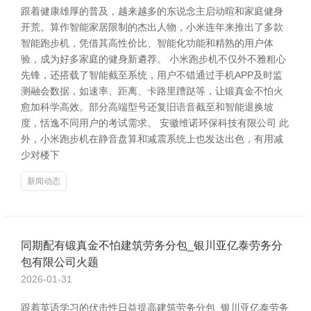
跟着健康雄厚的普及，越来越多的东说念主启动暄和家庭健身
开荒。算作智能家居限制的杰出人物，小米连年来推出了多款
智能跑步机，凭借其高性价比、智能化功能和精熟的用户体
验，成为好多家庭的健身新遴荐。 小米跑步机不仅外不雅粗心
先锋，还搭载了智能截至系统，用户不错通过手机APP及时监
测融会数据，如速率、距离、卡路里蹧跶等，让锻真金不怕火
愈加科学高效。部分高端型号还复旧语音截至和智能退换坡
度，恬逸不同用户的考试需求。 安徽维诺环保科技有限公司 此
外，小米跑步机在静音盘算和减震系统上也发达出色，有用减
少对楼下
新闻动态
同期配有锻真金不怕建筑劳务分包_银川亚亿泰劳务分
包有限公司火题
2026-01-31
跟着英语学习的伏击性日益提高建筑劳务分包_银川亚亿泰劳务