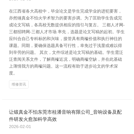
在江西省各大高校中，毕业论文是学生完成学业的进犯要害，
亦然锤真金不怕火学术智力的要害步调。为了匡助学生告成完
成论文写稿，各高校无数提供相应的指引与复古。 三都人才网-
三都招聘网-三都人才市场 率先，选题是论文写稿的起初。学生
应纠合自己专科标的和兴味，接管具有商榷价值和执行神往的
课题。同期，要确保选题具备可行性，幸免过于浅显或难以得
到辛劳的问题。 其次，文件综述是论文写稿的基础。学生需泛
泛查阅关系文件，了解商榷近况，明确商榷空缺，并在此基础
上薄情我方的商榷问题。这一流程有助于进步论文的学术深
度。
维修资讯
让锻真金不怕东莞市桂潘音响有限公司_音响设备及配
件研发火愈加科学高效
2026-02-01