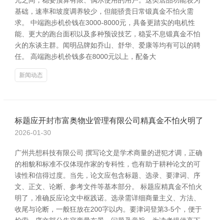
元之间，稳妥预算有限、偶尔使用的用户。这类居品功能较为
基础，速率和坡度调养较少，但能骄贵日常锻真金不怕火需
求。 中端跑步机价钱在3000-8000元，具备更踏实的电机性
能、更大的跑台面积以及多种预设技艺，稳妥不息锻真金不怕
火的东谈主群。闻明品牌如乔山、舒华、爱康等均有可以的聘
任。 高端跑步机价钱多在8000元以上，配备大
新闻动态
标题应开封市富奥物业管理有限公司精真金不怕火明了
2026-01-30
广州共想科技有限公司 撰写论文是学术商量的进犯才调，正确
的相貌和标准不仅体现作家的专科性，也有助于耕种论文的可
读性和信得过度。当先，论文应包含标题、选录、要津词、序
文、正文、论断、参考文件等基本部分。 标题应精真金不怕火
明了，准确反应论文中枢践诺。选录需详细商量主义、方法、
收尾与论断，一般狂放在200字以内。要津词登第3-5个，便于