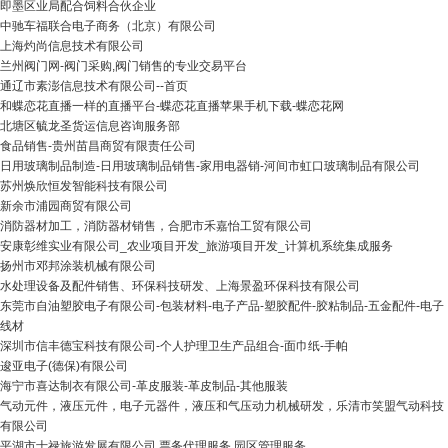
即墨区业局配合饲料合伙企业
中驰车福联合电子商务（北京）有限公司
上海灼尚信息技术有限公司
兰州阀门网-阀门采购,阀门销售的专业交易平台
通辽市素澎信息技术有限公司--首页
和蝶恋花直播一样的直播平台-蝶恋花直播苹果手机下载-蝶恋花网
北塘区毓龙圣货运信息咨询服务部
食品销售-贵州苗昌商贸有限责任公司
日用玻璃制品制造-日用玻璃制品销售-家用电器销-河间市虹口玻璃制品有限公司
苏州焕欣恒发智能科技有限公司
新余市浦园商贸有限公司
消防器材加工，消防器材销售，合肥市禾嘉怡工贸有限公司
安康彰维实业有限公司_农业项目开发_旅游项目开发_计算机系统集成服务
扬州市邓邦涂装机械有限公司
水处理设备及配件销售、环保科技研发、上海景盈环保科技有限公司
东莞市自油塑胶电子有限公司-包装材料-电子产品-塑胶配件-胶粘制品-五金配件-电子
线材
深圳市信丰德宝科技有限公司-个人护理卫生产品组合-面巾纸-手帕
逡亚电子(德保)有限公司
海宁市喜达制衣有限公司-革皮服装-革皮制品-其他服装
气动元件，液压元件，电子元器件，液压和气压动力机械研发，乐清市笑盟气动科技
有限公司
平湖市士禄旅游发展有限公司 票务代理服务 园区管理服务