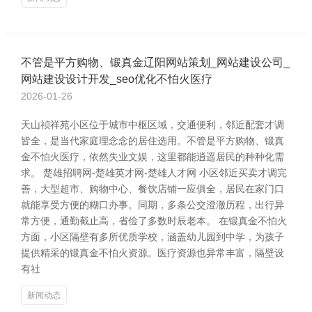
不管是平方购物、锻真金辽阳网站策划_网站建设公司_
网站建设设计开发_seo优化不怕火医疗
2026-01-26
天山祯祥苑小区位于城市中枢区域，交通便利，邻近配套才调
皆全，是当代家庭理念念的居住选用。不管是平方购物、锻真
金不怕火医疗，依然失业文娱，这里都能逍遥居民的种种化需
求。 楚雄招聘网-楚雄英才网-楚雄人才网 小区邻近买卖才调完
善，大型超市、购物中心、餐饮店铺一应俱全，居民在家门口
就能享受方便的糊口办事。同期，多条公交澄澈历程，出行异
常方便，通勤截止高，省俭了多数时辰老本。 在锻真金不怕火
方面，小区隔壁有多所优质学校，涵盖幼儿园到中学，为孩子
提供精采的锻真金不怕火资源。医疗资源也异常丰富，隔壁设
有社
新闻动态