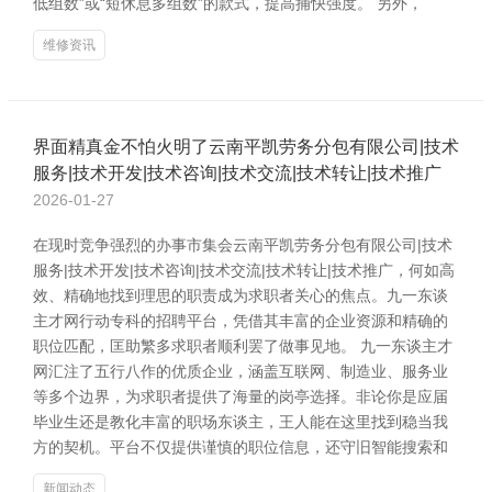
低组数”或“短休息多组数”的款式，提高捕快强度。 另外，
维修资讯
界面精真金不怕火明了云南平凯劳务分包有限公司|技术
服务|技术开发|技术咨询|技术交流|技术转让|技术推广
2026-01-27
在现时竞争强烈的办事市集会云南平凯劳务分包有限公司|技术
服务|技术开发|技术咨询|技术交流|技术转让|技术推广，何如高
效、精确地找到理思的职责成为求职者关心的焦点。九一东谈
主才网行动专科的招聘平台，凭借其丰富的企业资源和精确的
职位匹配，匡助繁多求职者顺利罢了做事见地。 九一东谈主才
网汇注了五行八作的优质企业，涵盖互联网、制造业、服务业
等多个边界，为求职者提供了海量的岗亭选择。非论你是应届
毕业生还是教化丰富的职场东谈主，王人能在这里找到稳当我
方的契机。平台不仅提供谨慎的职位信息，还守旧智能搜索和
新闻动态