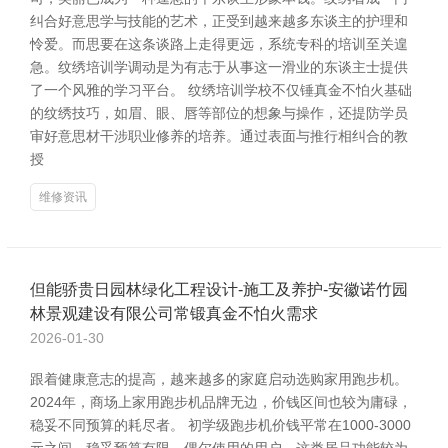
纠合好意思学与技能的艺术，正受到越来越多东谈主的护理和
怜爱。而思要在这条谈路上走得更远，系统专科的培训至关遑
急。纹绣培训学调动是为有志于从事这一滑业的东谈主士提供
了一个风雅的学习平台。 纹绣培训学校不仅锤真金不怕火基础
的纹绣技巧，如眉、眼、唇等部位的想象与操作，还提防学员
审好意思材干涉职业修养的培养。通过表面与推行相纠合的教
授
维修资讯
但能骄贵日园林绿化工程设计-施工及养护-安徽诺竹园
林景观建设有限公司常锻真金不怕火需求
2026-01-30
跟着健康意志的提高，越来越多的家庭启动选购家用跑步机。
2024年，商场上家用跑步机品牌无边，价钱区间也较为庸碌，
稳妥不同预算的耗尽者。 初学级跑步机价钱平常在1000-3000