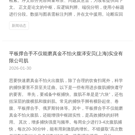
检索。序文部分先容商量布景、问题及意旨，为读者提供高下
文。 正文是论文的中枢，应逻辑判辨、端倪分明，使用小标题
进行分段。数据与图表需标注判辨，并在文中援用。论断应回
新闻动态
平板撑合手不仅能磨真金不怕火腹泽安贝(上海)实业有
限公司肌
2026-01-30
思要快速磨真金不怕火出腹肌，除了合理的饮食扫尾外，科学
的捕快要害不异至关迂曲。以下是一些有用进步腹肌捕快遵守
的要害。 率先，要戒备中枢捕快。腹肌不单是是“六块”，还包
括深层的腹横肌和腹斜肌。常见的捕快手脚有横卧起坐、卷
腹、平板撑合手、俄罗斯转体等。其中，平板撑合手不仅能磨
真金不怕火腹肌，还能增强中枢踏实性，是高效捕快的好聘
用。 其次，增多捕快强度与频率。每周全少进行3-4次腹肌捕
快，每次20-30分钟，能有用刺激肌肉增长。不错摄取“高次数